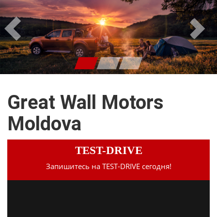
Н
Д
а
а
з
л
а
е
д
е
Great Wall Motors
Moldova
TEST-DRIVE
Запишитесь на TEST-DRIVE сегодня!