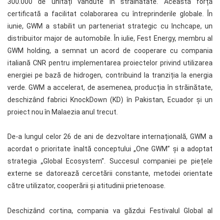
300.000 de unități vândute în străinătate. Această forță
certificată a facilitat colaborarea cu întreprinderile globale. În
iunie, GWM a stabilit un parteneriat strategic cu Inchcape, un
distribuitor major de automobile. În iulie, Fest Energy, membru al
GWM holding, a semnat un acord de cooperare cu compania
italiană CNR pentru implementarea proiectelor privind utilizarea
energiei pe bază de hidrogen, contribuind la tranziția la energia
verde. GWM a accelerat, de asemenea, producția în străinătate,
deschizând fabrici KnockDown (KD) în Pakistan, Ecuador și un
proiect nou în Malaezia anul trecut.
De-a lungul celor 26 de ani de dezvoltare internațională, GWM a
acordat o prioritate înaltă conceptului „One GWM” și a adoptat
strategia „Global Ecosystem”. Succesul companiei pe piețele
externe se datorează cercetării constante, metodei orientate
către utilizator, cooperării și atitudinii prietenoase.
Deschizând cortina, compania va găzdui Festivalul Global al