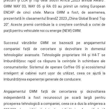
precum și LCA și Top Gear South Africa „2023 annual Award”.
GWM WAY 03, WAY 05 și RA 03 au primit un rating European
ENCAP de cinci stele. Marca GWM a fost, de asemenea,
prezentată în clasamentul BrandZ 2023 „China Global Brand Top
20”. Aceste premii contribuie la o creștere continuă a cotei de
piață pentru vehiculele noi cu energie (NEW) GWM.
Succesul vânzărilor GWM se bazează pe angajamentul
companiei față de cercetare și dezvoltare în domeniul
tehnologiilor avansate. Tehnologiile proprietare H4 și H4-T se
îmbunătățesc rapid ca răspuns la cerințele în schimbare ale
consumatorilor. Sistemul de operare Coffee OS și ecosistemul
inteligent al cabinei sunt ușor de utilizat, ceea ce ajută la
îmbunătățirea experienței generale de conducere.
Angajamentul GWM față de cercetarea și dezvoltarea
independentă a fost recunoscut pe scară largă pentru
priceperea tehnologică a companiei, ceea ce a dus la atingerea a