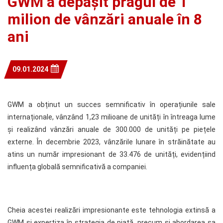
GWM a depășit pragul de 1
milion de vânzări anuale în 8
ani
09.01.2024
GWM a obținut un succes semnificativ în operațiunile sale
internaționale, vânzând 1,23 milioane de unități în întreaga lume
și realizând vânzări anuale de 300.000 de unități pe piețele
externe. În decembrie 2023, vânzările lunare în străinătate au
atins un număr impresionant de 33.476 de unități, evidențiind
influența globală semnificativă a companiei.
Cheia acestei realizări impresionante este tehnologia extinsă a
GWM și expertiza în strategia de piață, precum și abordarea sa