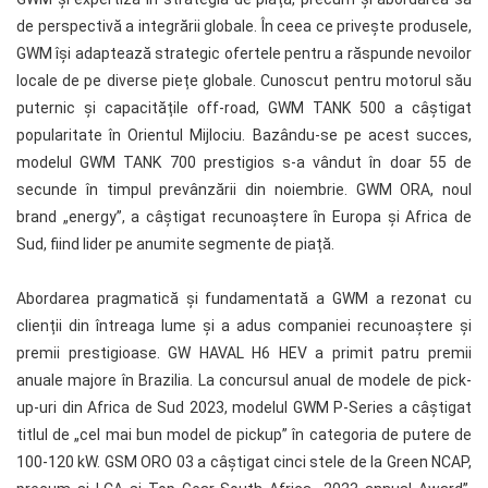
de perspectivă a integrării globale. În ceea ce privește produsele,
GWM își adaptează strategic ofertele pentru a răspunde nevoilor
locale de pe diverse piețe globale. Cunoscut pentru motorul său
puternic și capacitățile off-road, GWM TANK 500 a câștigat
popularitate în Orientul Mijlociu. Bazându-se pe acest succes,
modelul GWM TANK 700 prestigios s-a vândut în doar 55 de
secunde în timpul prevânzării din noiembrie. GWM ORA, noul
brand „energy”, a câștigat recunoaștere în Europa și Africa de
Sud, fiind lider pe anumite segmente de piață.
Abordarea pragmatică și fundamentată a GWM a rezonat cu
clienții din întreaga lume și a adus companiei recunoaștere și
premii prestigioase. GW HAVAL H6 HEV a primit patru premii
anuale majore în Brazilia. La concursul anual de modele de pick-
up-uri din Africa de Sud 2023, modelul GWM P-Series a câștigat
titlul de „cel mai bun model de pickup” în categoria de putere de
100-120 kW. GSM ORO 03 a câștigat cinci stele de la Green NCAP,